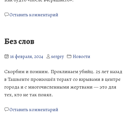
к
Оставить комментарий
Что-
то
я
Без слов
плохо
выгляжу…
16 февраля, 2024
sergey
Новости
Скорбим и помним. Проклинаем убийц. 25 лет назад
в Ташкенте произошёл теракт со взрывами в центре
города и с многочисленными жертвами — это для
тех, кто не так понял.
к
Оставить комментарий
Без
слов