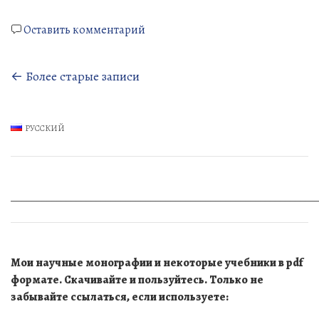
памяти
к
Л.Г.
Оставить комментарий
Вечер
Ковнацкой»
памяти
Навигация
← Более старые записи
Л.Г.
Ковнацкой
по
записям
РУССКИЙ
_____________________________________________________________
Мои научные монографии и некоторые учебники в pdf
формате. Скачивайте и пользуйтесь. Только не
забывайте ссылаться, если используете: