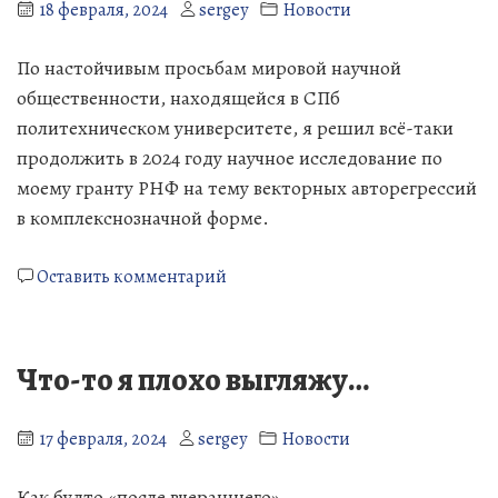
18 февраля, 2024
sergey
Новости
По настойчивым просьбам мировой научной
общественности, находящейся в СПб
политехническом университете, я решил всё-таки
продолжить в 2024 году научное исследование по
моему гранту РНФ на тему векторных авторегрессий
в комплекснозначной форме.
к
Оставить комментарий
Как
же
мне
Что-то я плохо выгляжу…
этого
не
хотелось…
17 февраля, 2024
sergey
Новости
Как будто «после вчерашнего».