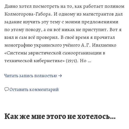
Давно хотел посмотреть на то, как работает полином
Колмогорова-Габора. И одному из магистрантов дал
задание изучить эту тему с моими предложениями
по этому поводу, а он всё никак не приступит. Вот я
взял и сам всё проверил. В своё время я прочитал
монографию украинского учёного А.Г. Ивахненко
«Системы эвристической самоорганизации в
технической кибернетике» (1971). Но …
«Это
Читать запись полностью →
теперь
к
не
Оставить комментарий
Это
остановить…»
теперь
не
Как же мне этого не хотелось…
остановить…