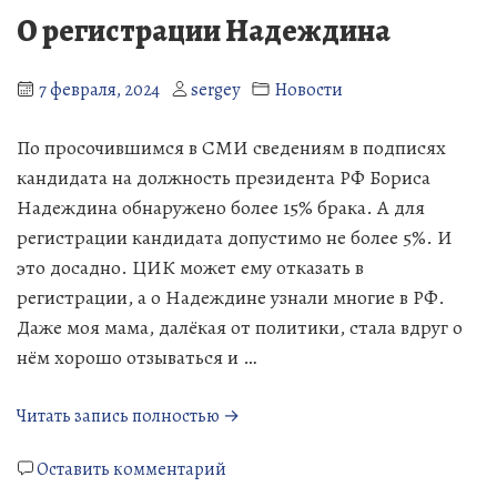
О регистрации Надеждина
7 февраля, 2024
sergey
Новости
По просочившимся в СМИ сведениям в подписях
кандидата на должность президента РФ Бориса
Надеждина обнаружено более 15% брака. А для
регистрации кандидата допустимо не более 5%. И
это досадно. ЦИК может ему отказать в
регистрации, а о Надеждине узнали многие в РФ.
Даже моя мама, далёкая от политики, стала вдруг о
нём хорошо отзываться и …
«О
Читать запись полностью →
регистрации
к
Надеждина»
Оставить комментарий
О