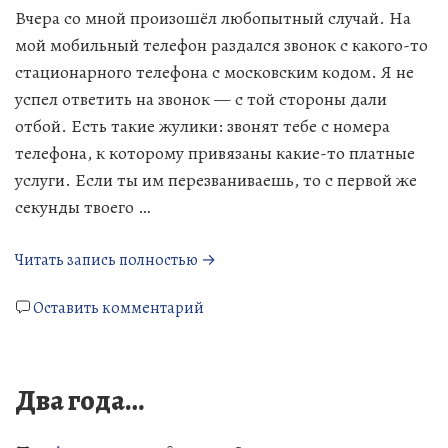
Вчера со мной произошёл любопытный случай. На
мой мобильный телефон раздался звонок с какого-то
стационарного телефона с московским кодом. Я не
успел ответить на звонок — с той стороны дали
отбой. Есть такие жулики: звонят тебе с номера
телефона, к которому привязаны какие-то платные
услуги. Если ты им перезваниваешь, то с первой же
секунды твоего …
«До
Читать запись полностью →
чего
к
дошёл
Оставить комментарий
До
прогресс!»
чего
дошёл
Два года…
прогресс!