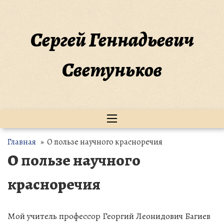
Перейти
к
содержимому
Сергей Геннадьевич
Светуньков
Главная
» О пользе научного красноречия
О пользе научного
красноречия
Мой учитель профессор Георгий Леонидович Багиев